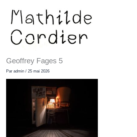
Aller
au
contenu
Main
Menu
Geoffrey Fages 5
Par
admin
/
25 mai 2026