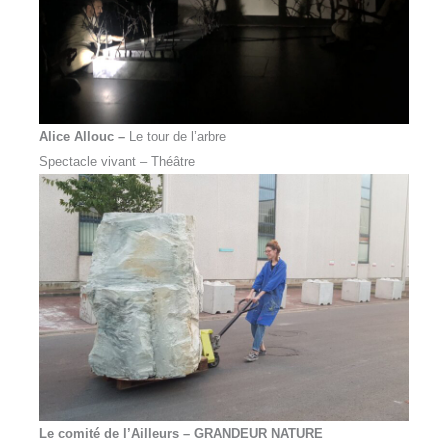
Alice Allouc –
Le tour de l’arbre
Spectacle vivant – Théâtre
Le comité de l’Ailleurs
–
GRANDEUR NATURE