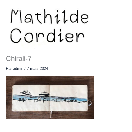
Aller
au
contenu
Main
Menu
Chirali-7
Par
admin
/
7 mars 2024