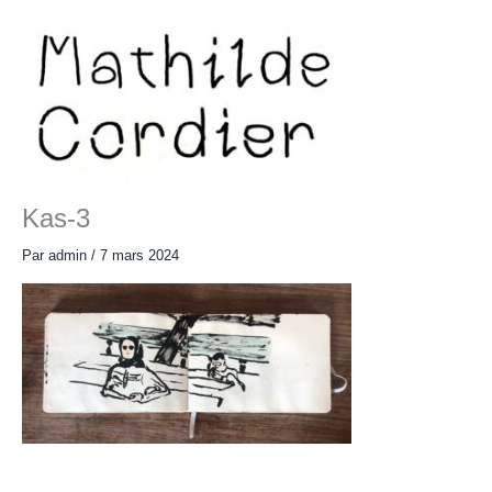
Aller
au
contenu
Main
Menu
Kas-3
Par
admin
/
7 mars 2024