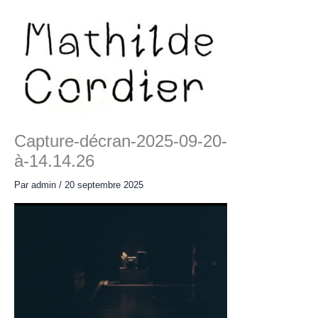
Aller
au
contenu
Main
Menu
Capture-décran-2025-09-20-
à-14.14.26
Par
admin
/
20 septembre 2025