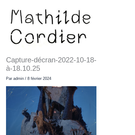
Aller
au
contenu
Main
Menu
Capture-décran-2022-10-18-
à-18.10.25
Par
admin
/
8 février 2024