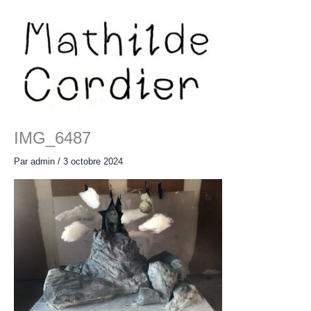
Aller
au
contenu
Main
Menu
IMG_6487
Par
admin
/
3 octobre 2024