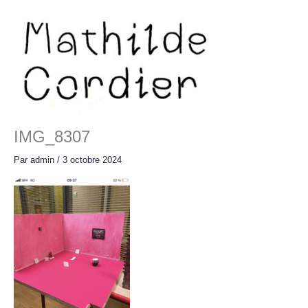
Aller
au
contenu
Main
Menu
IMG_8307
Par
admin
/
3 octobre 2024