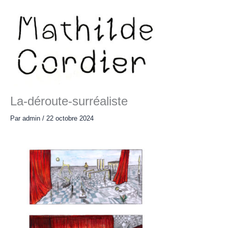
Aller
au
contenu
Main
Menu
La-déroute-surréaliste
Par
admin
/
22 octobre 2024