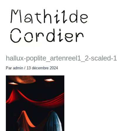
Aller
au
contenu
Main
Menu
hallux-poplite_artenreel1_2-scaled-1
Par
admin
/
13 décembre 2024