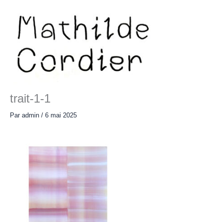
Aller
au
contenu
Main
Menu
trait-1-1
Par
admin
/
6 mai 2025