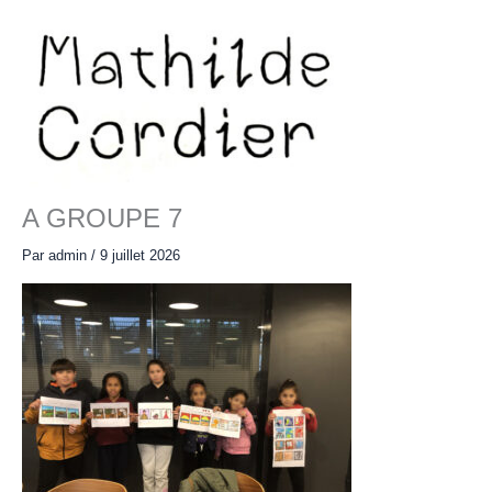
Aller
au
contenu
Main
Menu
A GROUPE 7
Par
admin
/
9 juillet 2026