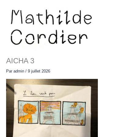
Aller
au
contenu
Main
Menu
AICHA 3
Par
admin
/
9 juillet 2026