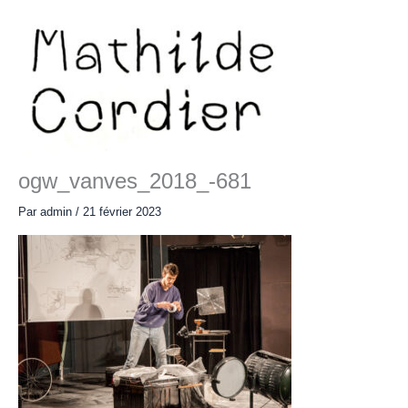
Aller
au
contenu
Main
Menu
ogw_vanves_2018_-681
Par
admin
/
21 février 2023