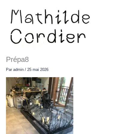
Aller
au
contenu
Main
Menu
Prépa8
Par
admin
/
25 mai 2026