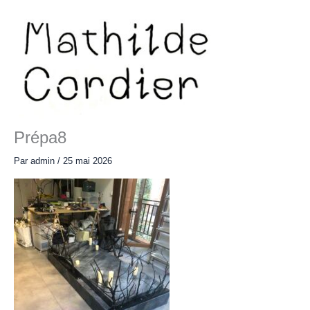
Aller
au
contenu
Main
Menu
Prépa8
Par
admin
/
25 mai 2026