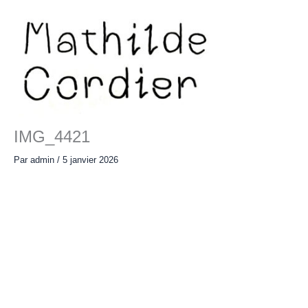
Aller
au
contenu
Main
Menu
IMG_4421
Par
admin
/
5 janvier 2026