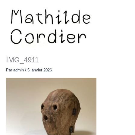
Aller
au
contenu
Main
Menu
IMG_4911
Par
admin
/
5 janvier 2026