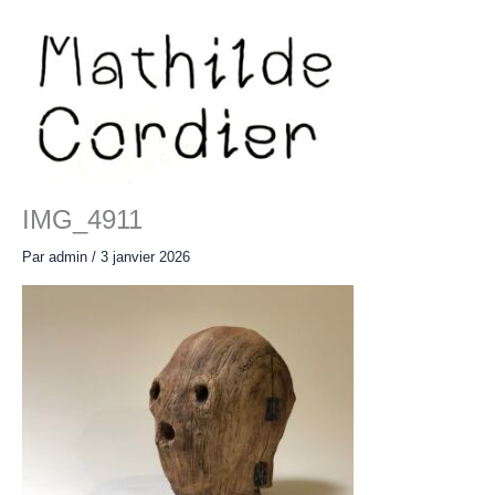
Aller
au
contenu
Main
Menu
IMG_4911
Par
admin
/
3 janvier 2026