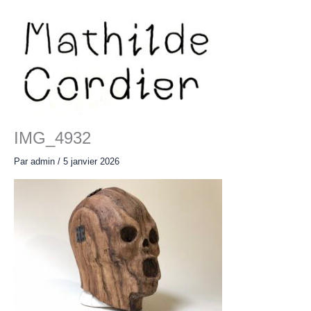
Aller
au
contenu
Main
Menu
IMG_4932
Par
admin
/
5 janvier 2026