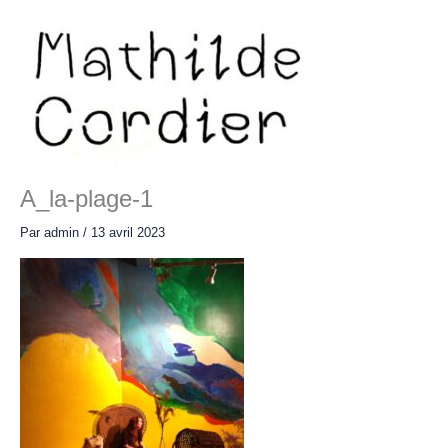
Aller
au
contenu
Main
Menu
A_la-plage-1
Par
admin
/
13 avril 2023