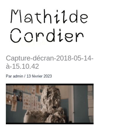
Aller
au
contenu
Main
Menu
Capture-décran-2018-05-14-
à-15.10.42
Par
admin
/
13 février 2023