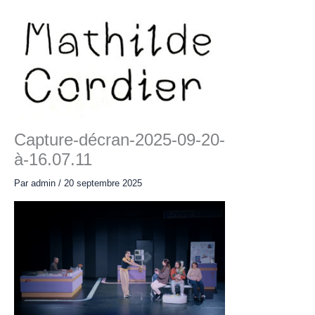
Aller
au
contenu
Main
Menu
Capture-décran-2025-09-20-
à-16.07.11
Par
admin
/
20 septembre 2025