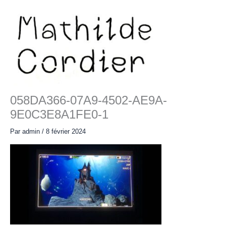
Aller
au
contenu
Main
Menu
058DA366-07A9-4502-AE9A-
9E0C3E8A1FE0-1
Par
admin
/
8 février 2024