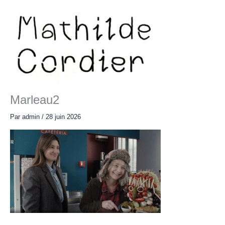
Aller
au
contenu
Main
Menu
Marleau2
Par
admin
/
28 juin 2026