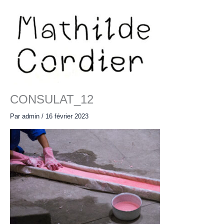
Aller
au
contenu
Main
Menu
CONSULAT_12
Par
admin
/
16 février 2023