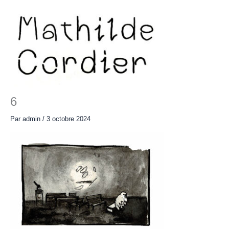
Aller
au
contenu
Main
Menu
6
Par
admin
/
3 octobre 2024