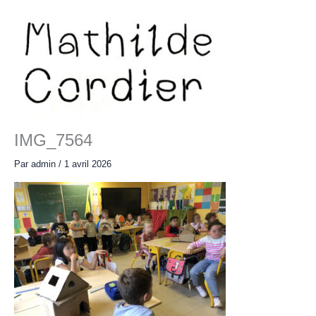
Aller
au
contenu
Main
Menu
IMG_7564
Par
admin
/
1 avril 2026