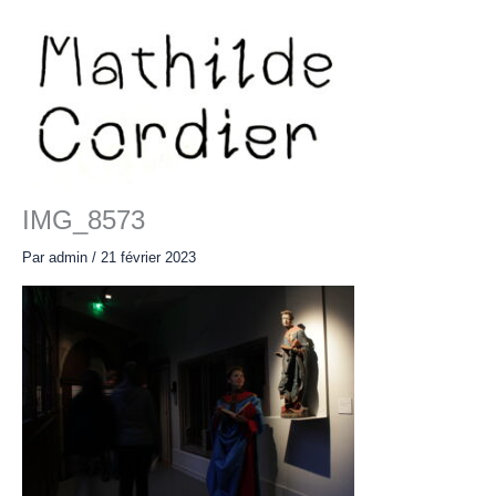
Aller
au
contenu
Main
Menu
IMG_8573
Par
admin
/
21 février 2023