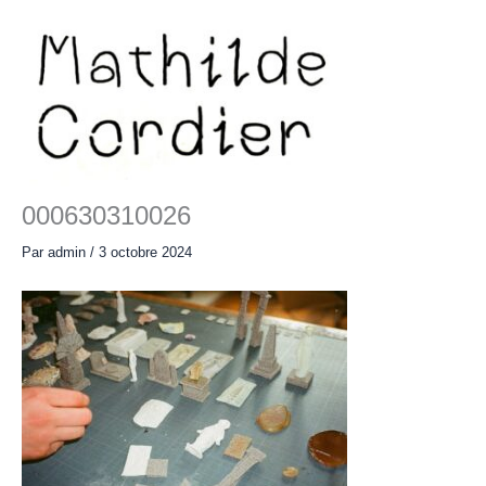
Aller
au
contenu
Main
Menu
000630310026
Par
admin
/
3 octobre 2024